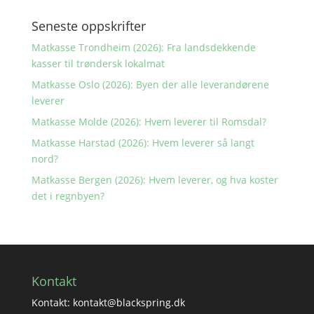
Seneste oppskrifter
Matkasse Trondheim (2026): Fra landsdekkende
kasser til trøndersk lokalmat
Matkasse Oslo (2026): Byen der alle leverandørene
leverer
Matkasse Molde (2026): Hvem leverer til Romsdal?
Matkasse Harstad (2026): Hvem leverer så langt
nord?
Matkasse Bergen (2026): Hvem leverer, og hva koster
det i regnbyen?
Kontakt
Kontakt: kontakt@blackspring.dk