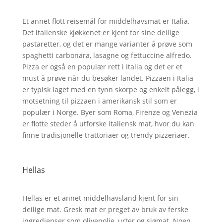
Et annet flott reisemål for middelhavsmat er Italia.
Det italienske kjøkkenet er kjent for sine deilige
pastaretter, og det er mange varianter å prøve som
spaghetti carbonara, lasagne og fettuccine alfredo.
Pizza er også en populær rett i Italia og det er et
must å prøve når du besøker landet. Pizzaen i Italia
er typisk laget med en tynn skorpe og enkelt pålegg, i
motsetning til pizzaen i amerikansk stil som er
populær i Norge. Byer som Roma, Firenze og Venezia
er flotte steder å utforske italiensk mat, hvor du kan
finne tradisjonelle trattoriaer og trendy pizzeriaer.
Hellas
Hellas er et annet middelhavsland kjent for sin
deilige mat. Gresk mat er preget av bruk av ferske
ingredienser som olivenolje, urter og sjømat. Noen