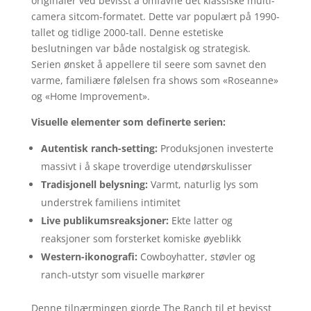
originaler ved bevisst å omfavne det klassiske multi-
camera sitcom-formatet. Dette var populært på 1990-
tallet og tidlige 2000-tall. Denne estetiske
beslutningen var både nostalgisk og strategisk.
Serien ønsket å appellere til seere som savnet den
varme, familiære følelsen fra shows som «Roseanne»
og «Home Improvement».
Visuelle elementer som definerte serien:
Autentisk ranch-setting:
Produksjonen investerte
massivt i å skape troverdige utendørskulisser
Tradisjonell belysning:
Varmt, naturlig lys som
understrek familiens intimitet
Live publikumsreaksjoner:
Ekte latter og
reaksjoner som forsterket komiske øyeblikk
Western-ikonografi:
Cowboyhatter, støvler og
ranch-utstyr som visuelle markører
Denne tilnærmingen gjorde The Ranch til et bevisst