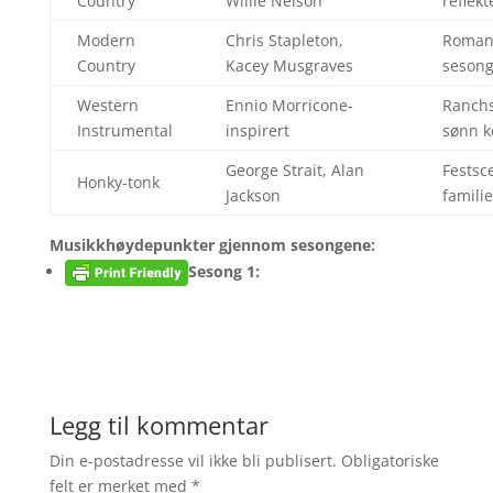
Country
Willie Nelson
reflek
Modern
Chris Stapleton,
Romant
Country
Kacey Musgraves
sesong
Western
Ennio Morricone-
Ranchs
Instrumental
inspirert
sønn ko
George Strait, Alan
Festsc
Honky-tonk
Jackson
famil
Musikkhøydepunkter gjennom sesongene:
Sesong 1:
Legg til kommentar
Din e-postadresse vil ikke bli publisert.
Obligatoriske
felt er merket med
*