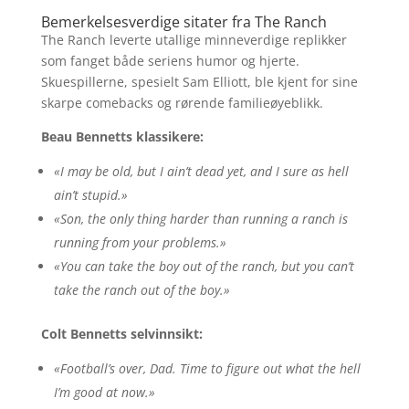
Bemerkelsesverdige sitater fra The Ranch
The Ranch leverte utallige minneverdige replikker
som fanget både seriens humor og hjerte.
Skuespillerne, spesielt Sam Elliott, ble kjent for sine
skarpe comebacks og rørende familieøyeblikk.
Beau Bennetts klassikere:
«I may be old, but I ain’t dead yet, and I sure as hell
ain’t stupid.»
«Son, the only thing harder than running a ranch is
running from your problems.»
«You can take the boy out of the ranch, but you can’t
take the ranch out of the boy.»
Colt Bennetts selvinnsikt:
«Football’s over, Dad. Time to figure out what the hell
I’m good at now.»