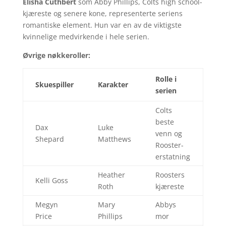
Elisha Cuthbert
som Abby Phillips, Colts high school-
kjæreste og senere kone, representerte seriens
romantiske element. Hun var en av de viktigste
kvinnelige medvirkende i hele serien.
Øvrige nøkkeroller:
Rolle i
Skuespiller
Karakter
serien
Colts
beste
Dax
Luke
venn og
Shepard
Matthews
Rooster-
erstatning
Heather
Roosters
Kelli Goss
Roth
kjæreste
Megyn
Mary
Abbys
Price
Phillips
mor