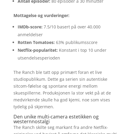
Antall episoder:
80 episoder à 30 minutter
Mottagelse og vurderinger:
IMDb-score:
7.5/10 basert på over 40.000
anmeldelser
Rotten Tomatoes:
63% publikumsscore
Netflix-popularitet:
Konstant i top 10 under
utsendelses­perioden
The Ranch ble tatt opp primært foran et live
studiopublikum. Dette ga serien sin autentiske
sitcom-følelse og spontane energi mellom
skuespillerne. Produksjonen la stor vekt på at de
medvirkende skulle ha god kjemi, noe som vises
tydelig på skjermen.
Den unike multi-camera estetikken og
westernnostalgi
The Ranch skilte seg markant fra andre Netflix-