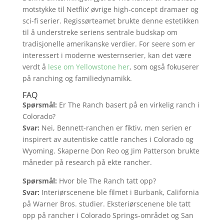
motstykke til Netflix’ øvrige high-concept dramaer og
sci-fi serier. Regissørteamet brukte denne estetikken
til å understreke seriens sentrale budskap om
tradisjonelle amerikanske verdier. For seere som er
interessert i moderne westernserier, kan det være
verdt å
lese om Yellowstone her
, som også fokuserer
på ranching og familiedynamikk.
FAQ
Spørsmål:
Er The Ranch basert på en virkelig ranch i
Colorado?
Svar:
Nei, Bennett-ranchen er fiktiv, men serien er
inspirert av autentiske cattle ranches i Colorado og
Wyoming. Skaperne Don Reo og Jim Patterson brukte
måneder på research på ekte rancher.
Spørsmål:
Hvor ble The Ranch tatt opp?
Svar:
Interiørscenene ble filmet i Burbank, California
på Warner Bros. studier. Eksteriørscenene ble tatt
opp på rancher i Colorado Springs-området og San