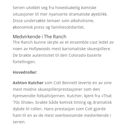
Serien utviklet seg fra hovedsakelig komiske
situasjoner til mer nyanserte dramatiske øyeblikk.
Disse undersøkte temaer som alkoholisme,
økonomisk press og familiesolidaritet.
Medvirkende i The Ranch
The Ranch kunne skryte av et ensemble-cast ledet av
noen av Hollywoods mest karismatiske skuespillere.
De brakte autentisitet til den Colorado-baserte
fortellingen.
Hovedroller:
Ashton Kutcher
som Colt Bennett leverte en av sine
mest modne skuespillerprestasjoner som den
hjemvendte fotballstjernen. Kutcher, kjent fra «That
’70s Show», brakte både komisk timing og dramatisk
dybde til rollen. Hans prestasjon som Colt gjorde
ham til en av de mest overbevisende medvirkende i
serien.