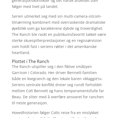
generasjonskonflikter og det harde arbeidet som
følger med livet på landet.
Serien utmerket seg med sin multi-camera-sitcom-
tilnærming kombinert med overraskende dramatiske
øyeblikk som ga karakterene dybde og troverdighet.
The Ranch ble raskt en publikumsfavoritt takket være
sterke skuespillerprestasjoner og en regissørvision
som holdt fast i seriens røtter i det amerikanske
heartland.
Plottet i The Ranch
The Ranch utspiller seg i den fiktive småbyen
Garrison i Colorado. Her driver Bennett-familien
både en kvegranch og den lokale baren «Maggie’s».
Seriens sentrale konflikt dreier seg rundt forholdet
mellom Colt Bennett og hans temperamentsfulle far
Beau. De sliter med å overføre ansvaret for ranchen
til neste generasjon.
Hovedhistorien følger Colts reise fra en mislykket