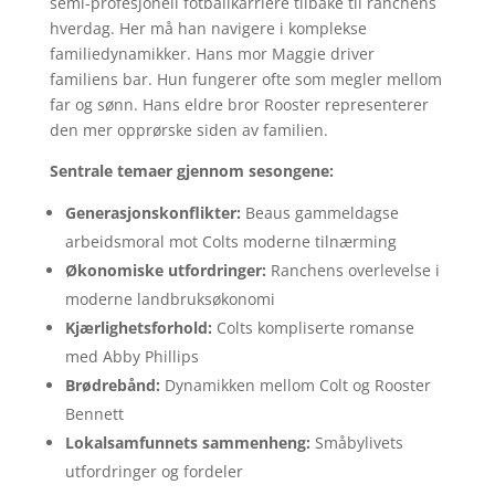
semi-profesjonell fotballkarriere tilbake til ranchens
hverdag. Her må han navigere i komplekse
familiedynamikker. Hans mor Maggie driver
familiens bar. Hun fungerer ofte som megler mellom
far og sønn. Hans eldre bror Rooster representerer
den mer opprørske siden av familien.
Sentrale temaer gjennom sesongene:
Generasjonskonflikter:
Beaus gammeldagse
arbeidsmoral mot Colts moderne tilnærming
Økonomiske utfordringer:
Ranchens overlevelse i
moderne landbruksøkonomi
Kjærlighetsforhold:
Colts kompliserte romanse
med Abby Phillips
Brødrebånd:
Dynamikken mellom Colt og Rooster
Bennett
Lokalsamfunnets sammenheng:
Småbylivets
utfordringer og fordeler