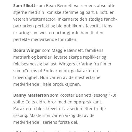
Sam Elliott
som Beau Bennett var seriens absolutte
stjerne med sin ikoniske stemme og bart. Elliott, en
veteran westernactor, inkarnerte den stødige ranch-
patriarken perfekt og ble publikums favoritt. Hans
erfaring som westernactor gjorde ham til den
perfekte medvirkende for rollen.
Debra Winger
som Maggie Bennett, familiens
matriark og bareier, leverte skarpe replikker og
følelsesmessig ballast. Wingers erfaring fra filmer
som «Terms of Endearment» ga karakteren
troverdighet. Hun var en av de mest erfarne
medvirkende i hele produksjonen.
Danny Masterson
som Rooster Bennett (sesong 1-3)
spilte Colts eldre bror med en opprørsk kant.
Karakteren ble skrevet ut av serien etter tredje
sesong. Masterson var en viktig del av de
medvirkende i seriens første del.