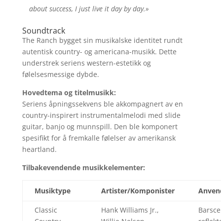
about success, I just live it day by day.»
Soundtrack
The Ranch bygget sin musikalske identitet rundt
autentisk country- og americana-musikk. Dette
understrek seriens western-estetikk og
følelsesmessige dybde.
Hovedtema og titelmusikk:
Seriens åpningssekvens ble akkompagnert av en
country-inspirert instrumentalmelodi med slide
guitar, banjo og munnspill. Den ble komponert
spesifikt for å fremkalle følelser av amerikansk
heartland.
Tilbakevendende musikkelementer:
Musiktype
Artister/Komponister
Anvend
Classic
Hank Williams Jr.,
Barsce