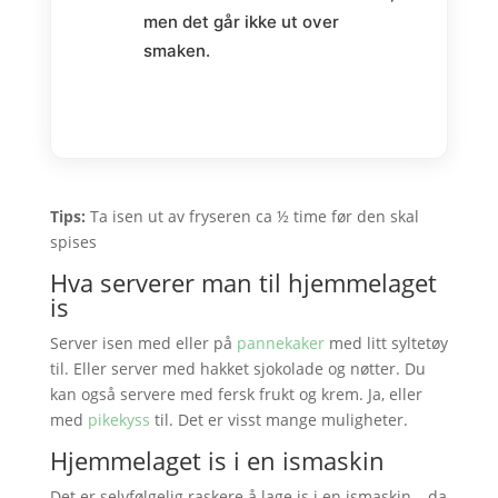
men det går ikke ut over
smaken.
Tips:
Ta isen ut av fryseren ca ½ time før den skal
spises
Hva serverer man til hjemmelaget
is
Server isen med eller på
pannekaker
med litt syltetøy
til. Eller server med hakket sjokolade og nøtter. Du
kan også servere med fersk frukt og krem. Ja, eller
med
pikekyss
til. Det er visst mange muligheter.
Hjemmelaget is i en ismaskin
Det er selvfølgelig raskere å lage is i en ismaskin – da