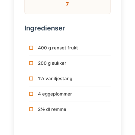
7
Ingredienser
400 g renset frukt
200 g sukker
1½ vaniljestang
4 eggeplommer
2½ dl rømme