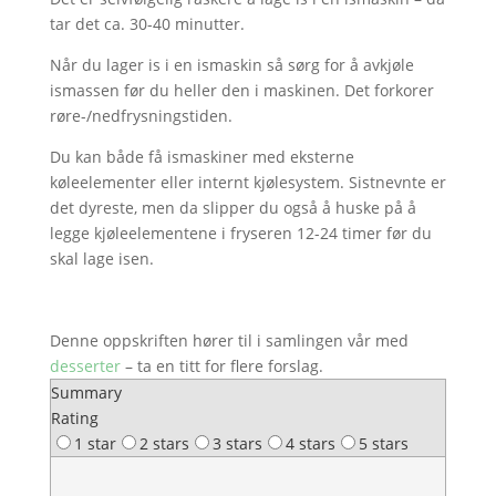
tar det ca. 30-40 minutter.
Når du lager is i en ismaskin så sørg for å avkjøle
ismassen før du heller den i maskinen. Det forkorer
røre-/nedfrysningstiden.
Du kan både få ismaskiner med eksterne
køleelementer eller internt kjølesystem. Sistnevnte er
det dyreste, men da slipper du også å huske på å
legge kjøleelementene i fryseren 12-24 timer før du
skal lage isen.
Denne oppskriften hører til i samlingen vår med
desserter
– ta en titt for flere forslag.
Summary
Rating
1 star
2 stars
3 stars
4 stars
5 stars