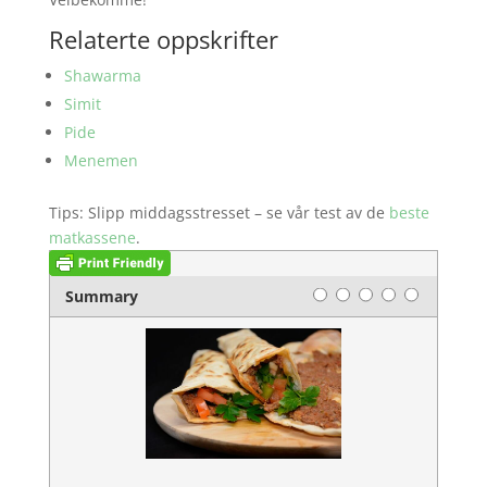
Relaterte oppskrifter
Shawarma
Simit
Pide
Menemen
Tips: Slipp middagsstresset – se vår test av de
beste
matkassene
.
Rating
1 star
2 stars
3 stars
4 stars
5 stars
Summary