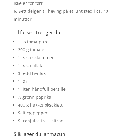
ikke er for tørr
Sett deigen til heving på et lunt sted i ca. 40
minutter.
Til farsen trenger du
1 ss tomatpure
200 g tomater
1 ts spisskummen
1 ts chiliflak
3 fedd hvitløk
1 løk
1 liten håndfull persille
½ grønn paprika
400 g hakket oksekjøtt
Salt og pepper
Sitronjuice fra 1 sitron
Slik lager du lahmacun