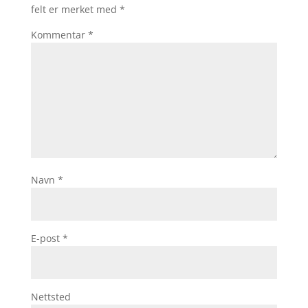
felt er merket med
*
Kommentar
*
Navn
*
E-post
*
Nettsted