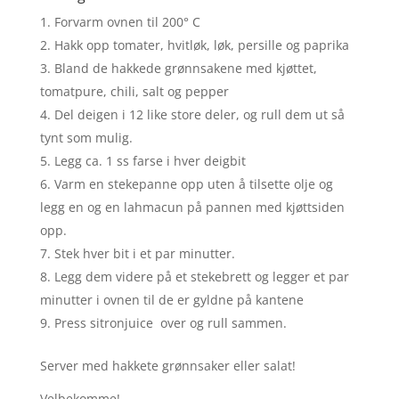
Forvarm ovnen til 200° C
Hakk opp tomater, hvitløk, løk, persille og paprika
Bland de hakkede grønnsakene med kjøttet,
tomatpure, chili, salt og pepper
Del deigen i 12 like store deler, og rull dem ut så
tynt som mulig.
Legg ca. 1 ss farse i hver deigbit
Varm en stekepanne opp uten å tilsette olje og
legg en og en lahmacun på pannen med kjøttsiden
opp.
Stek hver bit i et par minutter.
Legg dem videre på et stekebrett og legger et par
minutter i ovnen til de er gyldne på kantene
Press sitronjuice over og rull sammen.
Server med hakkete grønnsaker eller salat!
Velbekomme!