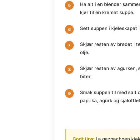
Ha alt i en blender sammen 
kjør til en kremet suppe.
Sett suppen i kjøleskapet i
Skjær resten av brødet i t
olje.
Skjær resten av agurken, s
biter.
Smak suppen til med salt o
paprika, agurk og sjalottlø
Godt tips:
La gazpachoen kjøle 