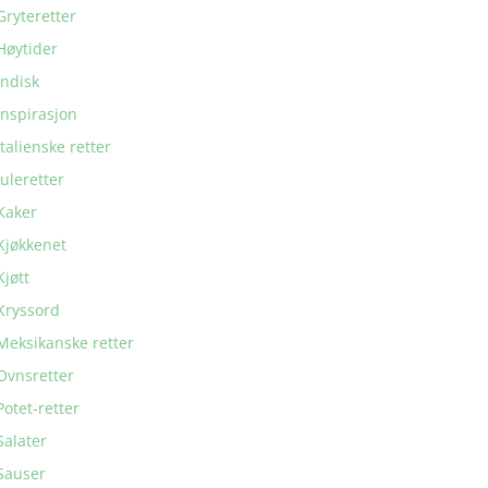
Gryteretter
Høytider
Indisk
Inspirasjon
Italienske retter
Juleretter
Kaker
Kjøkkenet
Kjøtt
Kryssord
Meksikanske retter
Ovnsretter
Potet-retter
Salater
Sauser