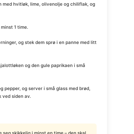
med hvitløk, lime, olivenolje og chiliflak, og
 minst 1 time.
erninger, og stek dem sprø i en panne med litt
jalottløken og den gule paprikaen i små
g pepper, og server i små glass med brød,
k ved siden av.
seg skikkelig i minst en time – den skal