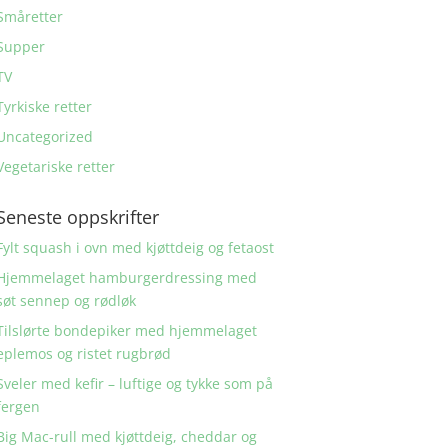
Småretter
Supper
TV
Tyrkiske retter
Uncategorized
Vegetariske retter
Seneste oppskrifter
Fylt squash i ovn med kjøttdeig og fetaost
Hjemmelaget hamburgerdressing med
søt sennep og rødløk
Tilslørte bondepiker med hjemmelaget
eplemos og ristet rugbrød
Sveler med kefir – luftige og tykke som på
fergen
Big Mac-rull med kjøttdeig, cheddar og