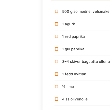
500 g solmodne, velsmake
1 agurk
1 rød paprika
1 gul paprika
3–4 skiver baguette eller a
1 fedd hvitløk
½ lime
4 ss olivenolje