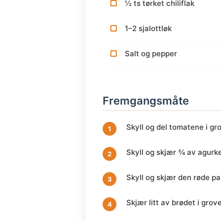
½ ts tørket chiliflak
1–2 sjalottløk
Salt og pepper
Fremgangsmåte
Skyll og del tomatene i gro
Skyll og skjær ¾ av agurke
Skyll og skjær den røde pap
Skjær litt av brødet i grove