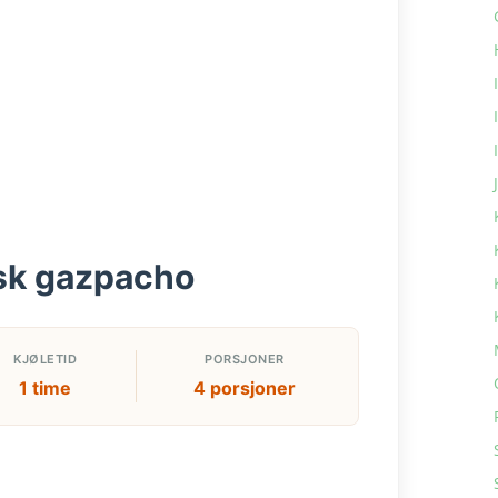
sk gazpacho
KJØLETID
PORSJONER
1 time
4 porsjoner