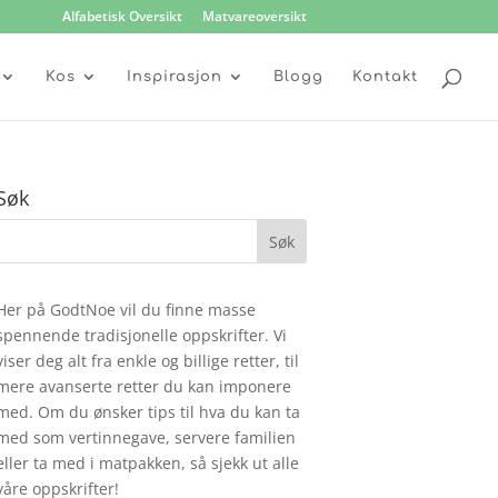
Alfabetisk Oversikt
Matvareoversikt
Kos
Inspirasjon
Blogg
Kontakt
Søk
Her på GodtNoe vil du finne masse
spennende tradisjonelle oppskrifter. Vi
viser deg alt fra enkle og billige retter, til
mere avanserte retter du kan imponere
med. Om du ønsker tips til hva du kan ta
med som vertinnegave, servere familien
eller ta med i matpakken, så sjekk ut alle
våre oppskrifter!