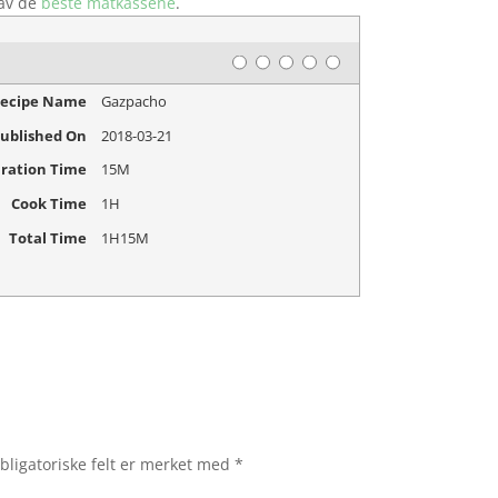
 av de
beste matkassene
.
Rating
1 star
2 stars
3 stars
4 stars
5 stars
ecipe Name
Gazpacho
ublished On
2018-03-21
ration Time
15M
Cook Time
1H
Total Time
1H15M
bligatoriske felt er merket med
*