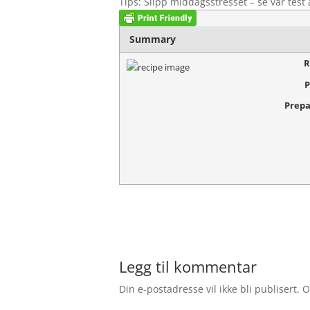
Tips: Slipp middagsstresset – se vår test
Summary
R
P
Prepa
Legg til kommentar
Din e-postadresse vil ikke bli publisert.
O