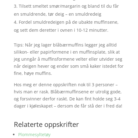
Tilsett smeltet smør/margarin og bland til du får
en smuldrende, tør deig – en smuldredeig
Fordel smuldredeigen på de ubakte muffinsene,
og sett dem deretter i ovnen i 10-12 minutter.
Tips: Når jeg lager blåbærmuffins legger jeg alltid
silikon- eller papirformene i en muffinsplate, slik at
jeg unngår å muffinsformene velter eller utvider seg
når deigen hever og ender som små kaker istedet for
fine, høye muffins.
Hos meg er denne oppskriften nok til 3 personer –
hvis man er rask. Blåbærmuffinsene er utrolig gode,
og forsvinner derfor raskt. De kan fint holde seg 3-4
dager i kjøleskapet – dersom de får stå der i fred da!
Relaterte oppskrifter
Plommesyltetøy