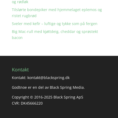
og rødløk
Tilslørte bondepiker med hjemmelaget eplemos og
ristet rugbrød
Sveler med kefir – luftige og tykke som på fergen
Big Mac-rull med kjøttdeig, cheddar og sprøstekt
bacon
Kontakt
Kontakt: kontakt@blackspring.dk
Godtnoe er en del av Black Spring Media.
Copyright © 2016-2025 Black Spring ApS
CVR: DK45666220