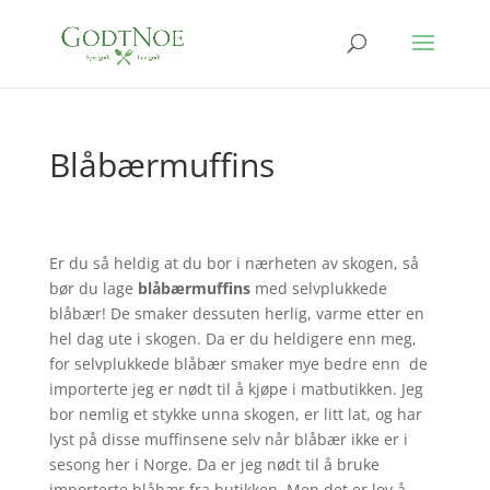
Blåbærmuffins
Er du så heldig at du bor i nærheten av skogen, så
bør du lage
blåbærmuffins
med selvplukkede
blåbær! De smaker dessuten herlig, varme etter en
hel dag ute i skogen. Da er du heldigere enn meg,
for selvplukkede blåbær smaker mye bedre enn de
importerte jeg er nødt til å kjøpe i matbutikken. Jeg
bor nemlig et stykke unna skogen, er litt lat, og har
lyst på disse muffinsene selv når blåbær ikke er i
sesong her i Norge. Da er jeg nødt til å bruke
importerte blåbær fra butikken. Men det er lov å