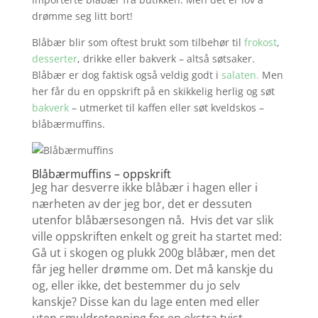
drømme seg litt bort!
Blåbær blir som oftest brukt som tilbehør til
frokost
,
desserter
, drikke eller bakverk – altså søtsaker.
Blåbær er dog faktisk også veldig godt i
salaten.
Men
her får du en oppskrift på en skikkelig herlig og søt
bakverk
– utmerket til kaffen eller søt kveldskos –
blåbærmuffins.
Blåbærmuffins – oppskrift
Jeg har desverre ikke blåbær i hagen eller i
nærheten av der jeg bor, det er dessuten
utenfor blåbærsesongen nå.
Hvis det var slik
ville oppskriften enkelt og greit ha startet med:
Gå ut i skogen og plukk 200g blåbær, men det
får jeg heller drømme om.
Det må kanskje du
og, eller ikke, det bestemmer du jo selv
kanskje?
Disse kan du lage enten med eller