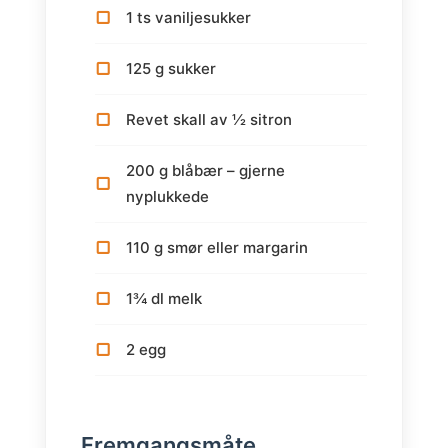
1 ts vaniljesukker
125 g sukker
Revet skall av ½ sitron
200 g blåbær – gjerne
nyplukkede
110 g smør eller margarin
1¾ dl melk
2 egg
Fremgangsmåte