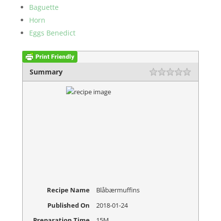
Baguette
Horn
Eggs Benedict
Summary
Rating
1 star
2 stars
3 stars
4 stars
5 stars
Recipe Name
Blåbærmuffins
Published On
2018-01-24
Preparation Time
15M