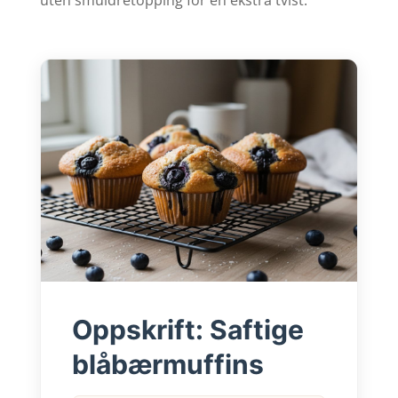
uten smuldretopping for en ekstra tvist.
Oppskrift: Saftige
blåbærmuffins