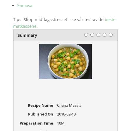
Samosa
Tips: Slipp middagsstresset – se vår test av de
beste
matkassene
.
Rating
1 star
2 stars
3 stars
4 stars
5 stars
Summary
Recipe Name
Chana Masala
Published On
2018-02-13
Preparation Time
10M