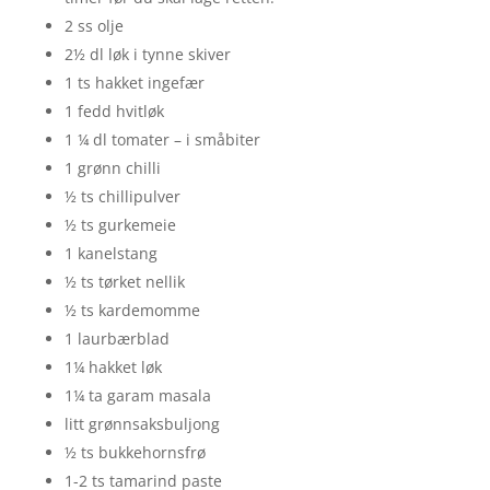
2 ss olje
2½ dl løk i tynne skiver
1 ts hakket ingefær
1 fedd hvitløk
1 ¼ dl tomater – i småbiter
1 grønn chilli
½ ts chillipulver
½ ts gurkemeie
1 kanelstang
½ ts tørket nellik
½ ts kardemomme
1 laurbærblad
1¼ hakket løk
1¼ ta garam masala
litt grønnsaksbuljong
½ ts bukkehornsfrø
1-2 ts tamarind paste