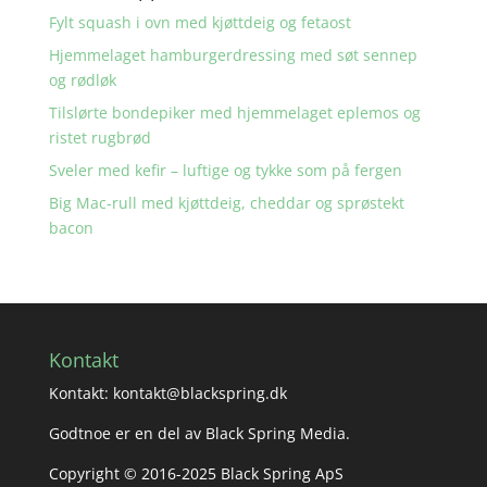
Fylt squash i ovn med kjøttdeig og fetaost
Hjemmelaget hamburgerdressing med søt sennep
og rødløk
Tilslørte bondepiker med hjemmelaget eplemos og
ristet rugbrød
Sveler med kefir – luftige og tykke som på fergen
Big Mac-rull med kjøttdeig, cheddar og sprøstekt
bacon
Kontakt
Kontakt: kontakt@blackspring.dk
Godtnoe er en del av Black Spring Media.
Copyright © 2016-2025 Black Spring ApS