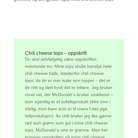
Chili cheese tops – oppskrift
Du skal selvfølgelig være oppskriften
noenlunde tro. Mine tops skulle kanskje hete
chili cheese balls, istedenfor chili cheese
tops, da de er mer kuler enn topper – det er
de rett og slett fordi det er lettere. Jeg bruker
revet ost, der McDonald´s bruker smelteost –
som egentlig er et avfallsprodukt (ikke som i
dårlig, men bare som er til overs f.eks pga.
feilproduksjon). Av chili bruker jeg like gjerne
rød som grønn som gul i mine chili cheese
tops. McDonald´s sine er grønne. Men her
kommer oppskriften på mine chili cheese