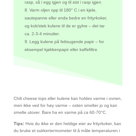
rasp, så i egg igjen og til sist i rasp igjen.
Varm oljen opp til 180° C i en kjele,
sautepanne eller enda bedre en frityrkoker,
og kok/stek kulene til de er gylne – det tar
ca. 2-3-4 minutter.
Legg kulene på fettsugende papir – for
eksempel kjøkkenpapir eller kaffefiltre.
Chili cheese tops eller kulene kan holdes varme i ovnen,
men ikke ved for høy varme – osten smelter jo og kan
smelte utover. Bare ha en varme på ca 60-70°C.
Tips:
Hvis du ikke er den heldige eier av frityrkoker, kan
du bruke et sukkertermometer til å måle temperaturen i