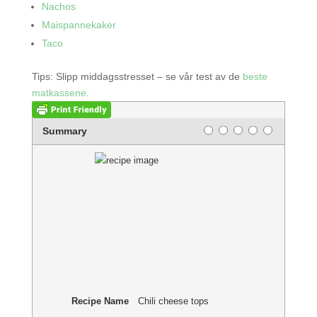
Nachos
Maispannekaker
Taco
Tips: Slipp middagsstresset – se vår test av de
beste
matkassene
.
Rating
1 star
2 stars
3 stars
4 stars
5 stars
Summary
Recipe Name
Chili cheese tops