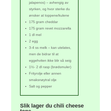
jalapenos) – avhengig av
styrken, og hvor sterke du
ønsker at toppene/kulene
175 gram cheddar
175 gram revet mozzarella
1 dl mel
2 egg
3-4 ss melk – kan utelates,
men de bidrar til at
eggehviten ikke blir så seig
1½- 2 dl rasp (brødsmuler)
Frityrolje eller annen
smaksnøytral olje
Salt og pepper
Slik lager du chili cheese