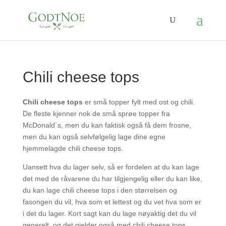
Chili cheese tops
Chili cheese tops
er små topper fylt med ost og chili.
De fleste kjenner nok de små sprøe topper fra
McDonald´s, men du kan faktisk også få dem frosne,
men du kan også selvfølgelig lage dine egne
hjemmelagde chili cheese tops.
Uansett hva du lager selv, så er fordelen at du kan lage
det med de råvarene du har tilgjengelig eller du kan like,
du kan lage chili cheese tops i den størrelsen og
fasongen du vil, hva som et lettest og du vet hva som er
i det du lager. Kort sagt kan du lage nøyaktig det du vil
generelt, og det gjelder også med chili cheese tops.