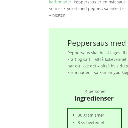
karbonader
. Peppersaus er en hvit saus,
som er krydret med pepper, så enkelt er 
– nesten.
Peppersaus med e
Peppersaus skal helst lages til e
kraft og saft – altså kokevanne
har du ikke det – altså hvis du 
karbonader – så kan en god kjøp
4 personer
Ingredienser
30 gram smør
3 ss hvetemel