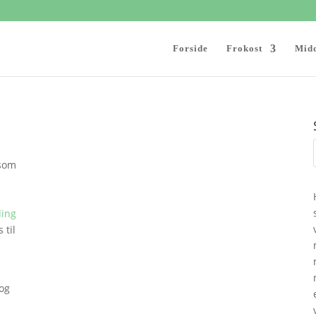
Forside
Frokost
Mid
 som
ding
 til
 og