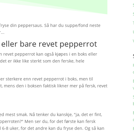
 fryse din peppersaus. Så har du suppe/fond neste
...
 eller bare revet pepperrot
n revet pepperrot kan også kjøpes i en boks eller
et er ikke like sterkt som den ferske, hele
 er sterkere enn revet pepperrot i boks, men til
, mens den i boksen faktisk likner mer på fersk, revet
d mest smak. Nå tenker du kanskje, "ja, det er fint,
perroten?" Men ser du, for det første kan fersk
il 6-8 uker, for det andre kan du fryse den. Og så kan