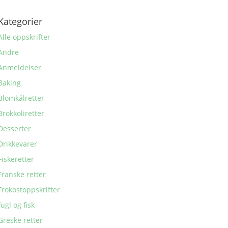
Kategorier
Alle oppskrifter
Andre
Anmeldelser
Baking
Blomkålretter
Brokkoliretter
Desserter
Drikkevarer
Fiskeretter
Franske retter
Frokostoppskrifter
fugl og fisk
Greske retter