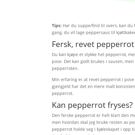
Tips:
Har du suppe/find til overs, kan du
gang, du vil lage peppersaus til kjøttkaker
Fersk, revet pepperrot
Du kan kjøpe et stykke hel pepperrot, me
pose. Det kan godt brukes i sausen, men d
pepperroten.
Min erfaring er at revet pepperrot i pose
gjengjeld har det en mere malt konsistent
pepperrot.
Kan pepperrot fryses?
Den ferske pepperrot er helt klart den me
men hvordan skal jeg bruke resten av pep
pepperrot holde seg i kjøleskapet i opp t