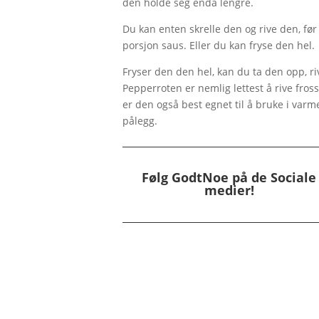
den holde seg enda lengre.
Du kan enten skrelle den og rive den, før
porsjon saus. Eller du kan fryse den hel.
Fryser den den hel, kan du ta den opp, ri
Pepperroten er nemlig lettest å rive fros
er den også best egnet til å bruke i varme
pålegg.
Følg GodtNoe på de
Sociale
medier!