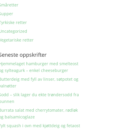
Småretter
Supper
Tyrkiske retter
Uncategorized
Vegetariske retter
Seneste oppskrifter
Hjemmelaget hamburger med smelteost
og sylteagurk – enkel cheeseburger
Butterdeig med fyll av linser, søtpotet og
valnøtter
Sodd – slik lager du ekte trøndersodd fra
bunnen
Burrata salat med cherrytomater, rødløk
og balsamicoglaze
Fylt squash i ovn med kjøttdeig og fetaost