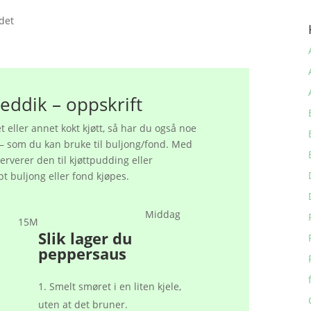
det
ddik – oppskrift
t eller annet kokt kjøtt, så har du også noe
t – som du kan bruke til buljong/fond. Med
serverer den til kjøttpudding eller
t buljong eller fond kjøpes.
Middag
15M
Slik lager du
peppersaus
Smelt smøret i en liten kjele,
uten at det bruner.