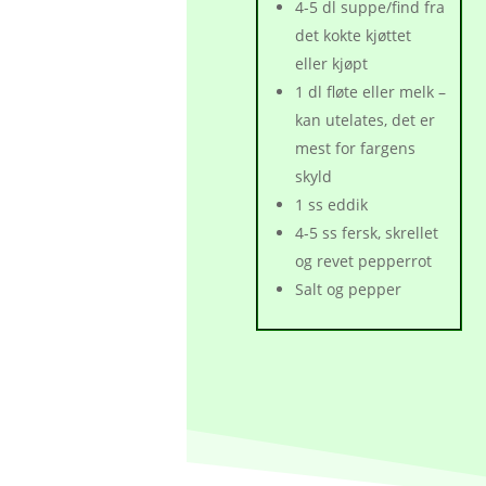
4-5 dl suppe/find fra
det kokte kjøttet
eller kjøpt
1 dl fløte eller melk –
kan utelates, det er
mest for fargens
skyld
1 ss eddik
4-5 ss fersk, skrellet
og revet pepperrot
Salt og pepper