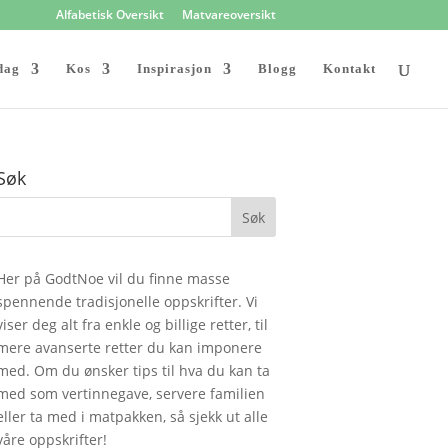
Alfabetisk Oversikt
Matvareoversikt
dag
Kos
Inspirasjon
Blogg
Kontakt
Søk
Her på GodtNoe vil du finne masse
spennende tradisjonelle oppskrifter. Vi
viser deg alt fra enkle og billige retter, til
mere avanserte retter du kan imponere
med. Om du ønsker tips til hva du kan ta
med som vertinnegave, servere familien
eller ta med i matpakken, så sjekk ut alle
våre oppskrifter!