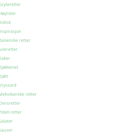
Gryteretter
Høytider
Indisk
Inspirasjon
Italienske retter
Juleretter
Kaker
Kjøkkenet
Kjøtt
Kryssord
Meksikanske retter
Ovnsretter
Potet-retter
Salater
Sauser