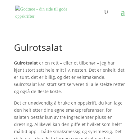
Gulrotsalat
Gulrotsalat
er en rett – eller et tilbehør – jeg har
kjent stort sett hele mitt liv, nesten. Det er enkelt, det
er sunt, det er billig, og det er velsmakende.
Gulrotsalat kan stort sett serveres til alle stekte retter
og også de fleste kokte.
Det er unødvendig å bruke en oppskrift, du kan lage
den helt etter dine egne smakspreferanser, for
salaten består kun av tre ingredienser pluss en
dressing. Allikevel kan den piffe et hvilket som helst
måltid opp – både smaksmessig og synsmessig. Det
siste pga. den flotte fargen som gulrøttene har.