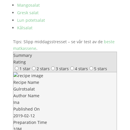
Mangosalat
Gresk salat
Lun potetsalat
Kålsalat
Tips: Slipp middagsstresset – se vår test av de
beste
matkassene
.
Summary
Rating
1 star
2 stars
3 stars
4 stars
5 stars
Recipe Name
Gulrotsalat
Author Name
Ina
Published On
2019-02-12
Preparation Time
10M