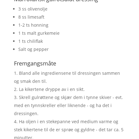
3 ss olivenolje
8 ss limesaft
1-2 ts honning
1 ts malt gurkemeie
1 ts chiliflak
Salt og pepper
Fremgangsmåte
Bland alle ingrediensene til dressingen sammen
og smak den til.
La kikertene dryppe av i en sikt.
Skrell gulrøttene og skjær dem i tynne skiver - evt.
med en tynnskreller eller liknende - og ha det i
dressingen.
Ha oljen i en stekepanne ved medium varme og
stek kikertene til de er sprøe og gyldne - det tar ca. 5
minutter.