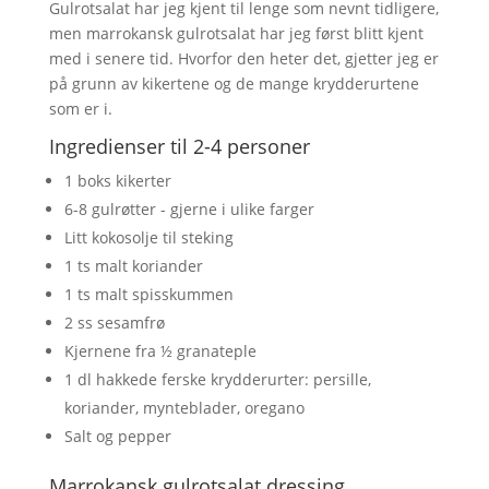
Gulrotsalat har jeg kjent til lenge som nevnt tidligere,
men marrokansk gulrotsalat har jeg først blitt kjent
med i senere tid. Hvorfor den heter det, gjetter jeg er
på grunn av kikertene og de mange krydderurtene
som er i.
Ingredienser til 2-4 personer
1 boks kikerter
6-8 gulrøtter - gjerne i ulike farger
Litt kokosolje til steking
1 ts malt koriander
1 ts malt spisskummen
2 ss sesamfrø
Kjernene fra ½ granateple
1 dl hakkede ferske krydderurter: persille,
koriander, mynteblader, oregano
Salt og pepper
Marrokansk gulrotsalat dressing