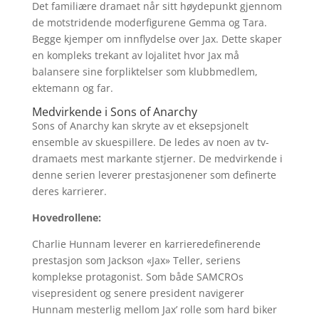
Det familiære dramaet når sitt høydepunkt gjennom
de motstridende moderfigurene Gemma og Tara.
Begge kjemper om innflydelse over Jax. Dette skaper
en kompleks trekant av lojalitet hvor Jax må
balansere sine forpliktelser som klubbmedlem,
ektemann og far.
Medvirkende i Sons of Anarchy
Sons of Anarchy kan skryte av et eksepsjonelt
ensemble av skuespillere. De ledes av noen av tv-
dramaets mest markante stjerner. De medvirkende i
denne serien leverer prestasjonener som definerte
deres karrierer.
Hovedrollene:
Charlie Hunnam leverer en karrieredefinerende
prestasjon som Jackson «Jax» Teller, seriens
komplekse protagonist. Som både SAMCROs
visepresident og senere president navigerer
Hunnam mesterlig mellom Jax’ rolle som hard biker