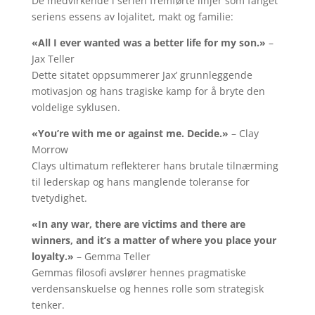
De medvirkende i serien fremførte linjer som fanget
seriens essens av lojalitet, makt og familie:
«All I ever wanted was a better life for my son.»
–
Jax Teller
Dette sitatet oppsummerer Jax’ grunnleggende
motivasjon og hans tragiske kamp for å bryte den
voldelige syklusen.
«You’re with me or against me. Decide.»
– Clay
Morrow
Clays ultimatum reflekterer hans brutale tilnærming
til lederskap og hans manglende toleranse for
tvetydighet.
«In any war, there are victims and there are
winners, and it’s a matter of where you place your
loyalty.»
– Gemma Teller
Gemmas filosofi avslører hennes pragmatiske
verdensanskuelse og hennes rolle som strategisk
tenker.