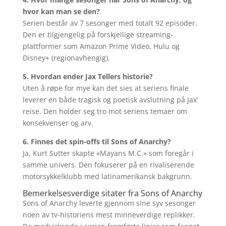
hvor kan man se den?
Serien består av 7 sesonger med totalt 92 episoder.
Den er tilgjengelig på forskjellige streaming-
plattformer som Amazon Prime Video, Hulu og
Disney+ (regionavhengig).
5. Hvordan ender Jax Tellers historie?
Uten å røpe for mye kan det sies at seriens finale
leverer en både tragisk og poetisk avslutning på Jax’
reise. Den holder seg tro mot seriens temaer om
konsekvenser og arv.
6. Finnes det spin-offs til Sons of Anarchy?
Ja, Kurt Sutter skapte «Mayans M.C.» som foregår i
samme univers. Den fokuserer på en rivaliserende
motorsykkelklubb med latinamerikansk bakgrunn.
Bemerkelsesverdige sitater fra Sons of Anarchy
Sons of Anarchy leverte gjennom sine syv sesonger
noen av tv-historiens mest minneverdige replikker.