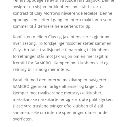
Tellers oppdagelse av sin avdøde fars dagbok. Denne
avslører en visjon for klubben som står i skarp
kontrast til Clay Morrows nåværende ledelse. Denne
oppdagelsen setter i gang en intern maktkamp som
kommer til å definere hele seriens forløp.
Konflikten mellom Clay og Jax intensiveres gjennom
hver sesong. To forskjellige filosofier støter sammen.
Clays brutale, tradisjonelle tilnærming til klubbens
forretninger står mot Jax’ visjon om en mer legitim
fremtid for SAMCRO. Kampen om klubbens sjel og
retning blir stadig mer intens.
Parallelt med den interne maktkampen navigerer
SAMCRO gjennom farlige allianser og kriger. De
kjemper mot rivaliserende motorsykkelklubber,
meksikanske narkokarteller og korrupte politistyrker.
Disse ytre truslene tvinger ofte klubben til å stå
sammen, selv om interne spenninger ulmer under
overflaten.