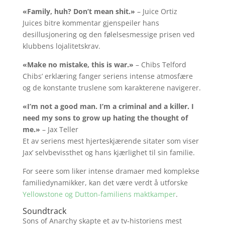
«Family, huh? Don’t mean shit.»
– Juice Ortiz
Juices bitre kommentar gjenspeiler hans
desillusjonering og den følelsesmessige prisen ved
klubbens lojalitetskrav.
«Make no mistake, this is war.»
– Chibs Telford
Chibs’ erklæring fanger seriens intense atmosfære
og de konstante truslene som karakterene navigerer.
«I’m not a good man. I’m a criminal and a killer. I
need my sons to grow up hating the thought of
me.»
– Jax Teller
Et av seriens mest hjerteskjærende sitater som viser
Jax’ selvbevissthet og hans kjærlighet til sin familie.
For seere som liker intense dramaer med komplekse
familiedynamikker, kan det være verdt å utforske
Yellowstone og Dutton-familiens maktkamper
.
Soundtrack
Sons of Anarchy skapte et av tv-historiens mest