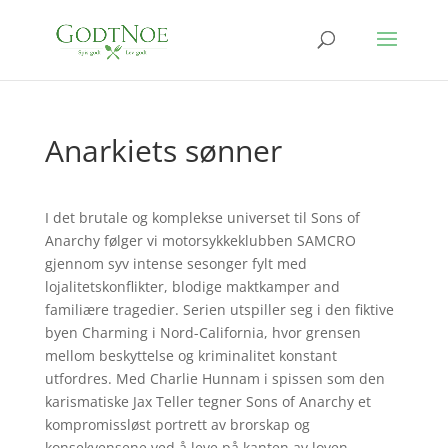
Anarkiets sønner
I det brutale og komplekse universet til Sons of
Anarchy følger vi motorsykkeklubben SAMCRO
gjennom syv intense sesonger fylt med
lojalitetskonflikter, blodige maktkamper and
familiære tragedier. Serien utspiller seg i den fiktive
byen Charming i Nord-California, hvor grensen
mellom beskyttelse og kriminalitet konstant
utfordres. Med Charlie Hunnam i spissen som den
karismatiske Jax Teller tegner Sons of Anarchy et
kompromissløst portrett av brorskap og
konsekvensene ved å leve på kanten av loven.