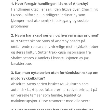
1. Hvor foregår handlingen i Sons of Anarchy?
Handlingen utspiller seg i den fiktive byen Charming
i Nord-California. En tidligere industriby som
kjemper med økonomisk tilbakegang og sosiale
problemer.
2. Hvem har skapt serien, og hva var inspirasjonen?
Kurt Sutter skapte Sons of Anarchy basert på
omfattende research av virkelige motorsykkelklubber
og deres kultur. Sutter trakk også inspirasjon fra
Shakespeares «Hamlet» i konstruksjonen av Jax’
karakterbue.
3. Kan man nyte serien uten forhåndskunnskap om
motorsykkelkultur?
Absolutt. Mens serien bruker MC-kulturen som
autentisk bakteppe, fokuserer narrativet primært på
universelle temaer som familie, lojalitet og
maktkorrupsjon. Disse resonerer med alle seere.
4. Hvor mange sesonger har Sons of Anarchy, og