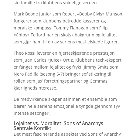
sin familie fra klubbens voldelige verden.
Mark Boone Junior som Robert «Bobby Elvis» Munson
fungerer som klubbens betrodde kasserer og
moralske kompass. Tommy Flanagan som Filip
«Chibs» Telford har en skotsk bakgrunn og lojalitet
som gjør ham til en av seriens mest elskede figurer.
Theo Rossi leverer en hjerteskjærende prestasjon
som Juan Carlos «Juice» Ortiz. Klubbens tech-ekspert
er fanget mellom lojalitet og frykt. Jimmy Smits som
Nero Padilla (sesong 5-7) bringer sofistikering til
rollen som Jax’ forretningspartner og Gemmas
kjærlighedsinteresse.
De medvirkende skaper sammen et ensemble som
bærer hele seriens emosjonelle tyngde gjennom syv
intense sesonger.
Lojalitet vs. Moralitet: Sons of Anarchys
Sentrale Konflikt
Det mest fascinerende aspektet ved Sons of Anarchy