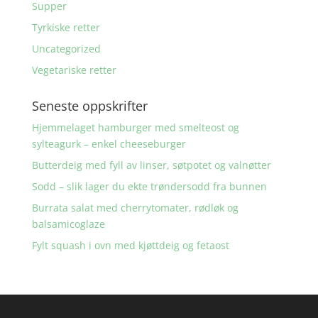
Supper
Tyrkiske retter
Uncategorized
Vegetariske retter
Seneste oppskrifter
Hjemmelaget hamburger med smelteost og
sylteagurk – enkel cheeseburger
Butterdeig med fyll av linser, søtpotet og valnøtter
Sodd – slik lager du ekte trøndersodd fra bunnen
Burrata salat med cherrytomater, rødløk og
balsamicoglaze
Fylt squash i ovn med kjøttdeig og fetaost