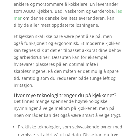
enklere og morsommere å kokkelere. En leverandør
som AUBO Kjøkken, Bad, Vaskerom og Garderobe,
les
mer
om denne danske kvalitetsleverandøren, kan
tilby de aller mest oppdaterte løsningene.
Et kjøkken skal ikke bare være pent å se på, men
også funksjonelt og ergonomisk. Et moderne kjøkken
kan tegnes slik at det er tilpasset akkurat dine behov
og arbeidsrutiner. Dessuten kan for eksempel
hvitevarer plasseres på en optimal måte i
skapløsningene. På den måten er det mulig å spare
tid, samtidig som du reduserer både tunge løft og
irritasjon.
Hvor mye teknologi trenger du på kjøkkenet?
Det finnes mange spennende høyteknologiske
nyvinninger å velge mellom på kjøkkenet, men på
noen områder kan det også være smart å velge trygt.
Praktiske teknologier, som selvvaskende ovner med
pyrolyse, vil aldri gå ut på dato. Disse kan du trygt